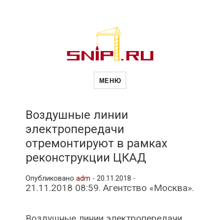
Новости
Сайт о строительной отрасли и
недвижимости в Россиии и за
МЕНЮ
рубежом. Каждый день
обновляются Новости
строительства, архитекутры,
строительств
блгоустройства, недвижимости и
другие связанные со стройкой
Воздушные линии
рубрики
электропередачи
и
отремонтируют в рамках
реконструкции ЦКАД
недвижимост
Опубликовано
adm
-
20.11.2018 -
21.11.2018 08:59. Агентство «Москва».
Воздушные линии электропередачи