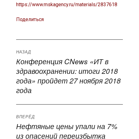
https://www.mskagency.ru/materials/2837618
Поделиться
Навигация
НАЗАД
Конференция CNews «ИТ в
Предыдущая
по
здравоохранении: итоги 2018
запись:
записям
года» пройдет 27 ноября 2018
года
ВПЕРЁД
Нефтяные цены упали на 7%
Следующая
из опасений переизбытка
запись: