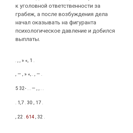
к уголовной ответственности за
грабеж, а после возбуждения дела
начал оказывать на фигуранта
психологическое давление и добился
выплаты.
.
, , » «, 1 .
, — , » «, . , — .
5 32- . . — , , . .
. 1,7 . 30 , 17 .
, 22 .
614
, 32 .