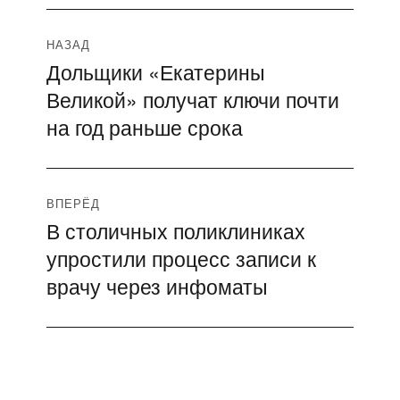
Навигация
НАЗАД
Дольщики «Екатерины
Предыдущая
по
Великой» получат ключи почти
запись:
записям
на год раньше срока
ВПЕРЁД
В столичных поликлиниках
Следующая
упростили процесс записи к
запись:
врачу через инфоматы