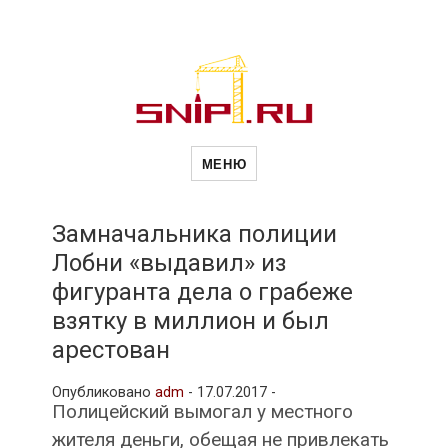
Новости
Сайт о строительной отрасли и
недвижимости в Россиии и за
МЕНЮ
рубежом. Каждый день
обновляются Новости
строительства, архитекутры,
строительств
блгоустройства, недвижимости и
другие связанные со стройкой
Замначальника полиции
рубрики
Лобни «выдавил» из
и
фигуранта дела о грабеже
взятку в миллион и был
недвижимост
арестован
Опубликовано
adm
-
17.07.2017 -
Полицейский вымогал у местного
жителя деньги, обещая не привлекать