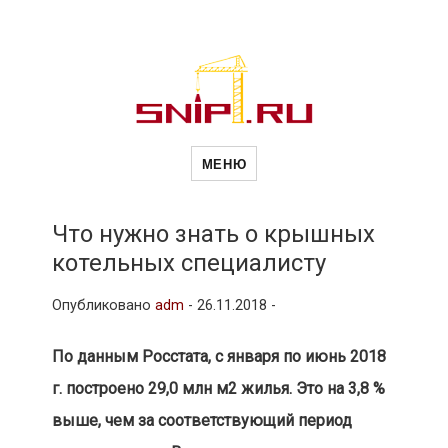
Новости
Сайт о строительной отрасли и
недвижимости в Россиии и за
МЕНЮ
рубежом. Каждый день
обновляются Новости
строительства, архитекутры,
строительств
блгоустройства, недвижимости и
другие связанные со стройкой
Что нужно знать о крышных
рубрики
котельных специалисту
и
Опубликовано
adm
-
26.11.2018 -
недвижимост
По данным Росстата, с января по июнь 2018
г. построено 29,0 млн м2 жилья. Это на 3,8 %
выше, чем за соответствующий период