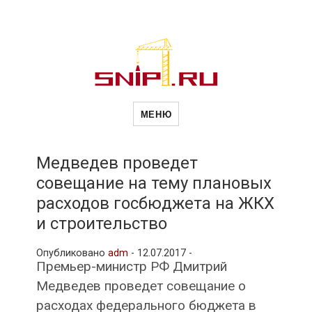
Новости
Сайт о строительной отрасли и
недвижимости в Россиии и за
МЕНЮ
рубежом. Каждый день
обновляются Новости
строительства, архитекутры,
строительств
блгоустройства, недвижимости и
другие связанные со стройкой
Медведев проведет
рубрики
совещание на тему плановых
и
расходов госбюджета на ЖКХ
и строительство
недвижимост
Опубликовано
adm
-
12.07.2017 -
Премьер-министр РФ Дмитрий
Медведев проведет совещание о
расходах федерального бюджета в