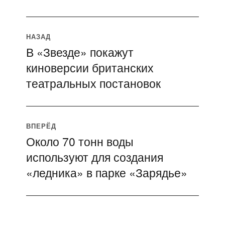
Навигация
НАЗАД
В «Звезде» покажут
Предыдущая
по
киноверсии британских
запись:
записям
театральных постановок
ВПЕРЁД
Около 70 тонн воды
Следующая
используют для создания
запись:
«ледника» в парке «Зарядье»