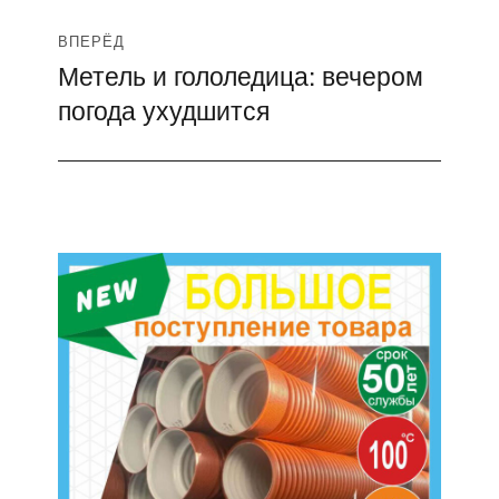
ВПЕРЁД
Метель и гололедица: вечером
Следующая
погода ухудшится
запись: