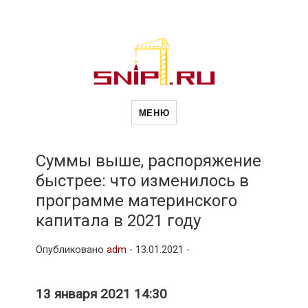
Новости
Сайт о строительной отрасли и
недвижимости в Россиии и за
МЕНЮ
рубежом. Каждый день
обновляются Новости
строительства, архитекутры,
строительств
блгоустройства, недвижимости и
другие связанные со стройкой
Суммы выше, распоряжение
рубрики
быстрее: что изменилось в
и
программе материнского
капитала в 2021 году
недвижимост
Опубликовано
adm
-
13.01.2021 -
13 января 2021 14:30