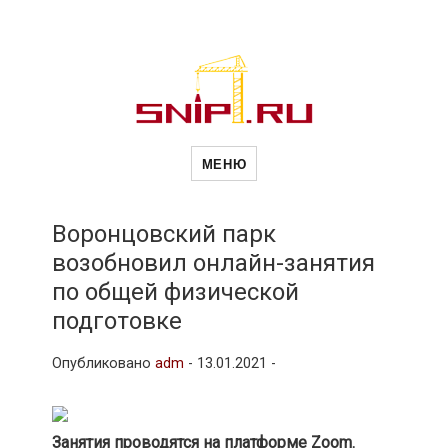
Новости
Сайт о строительной отрасли и
недвижимости в Россиии и за
МЕНЮ
рубежом. Каждый день
обновляются Новости
строительства, архитекутры,
строительств
блгоустройства, недвижимости и
другие связанные со стройкой
Воронцовский парк
рубрики
возобновил онлайн-занятия
и
по общей физической
подготовке
недвижимост
Опубликовано
adm
-
13.01.2021 -
Занятия проводятся на платформе Zoom.