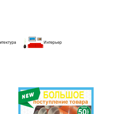
движимости
хитекутры, блгоустройства, недвижимости и другие связанные со
итектура
Интерьер