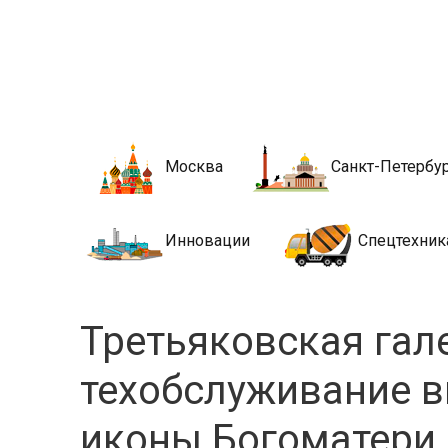
Новости стро
Сайт о строительной отрасли и недвижимости в Росси
Москва
Санкт-Петербу
Инновации
Спецтехник
Третьяковская гал
техобслуживание 
иконы Богоматери 