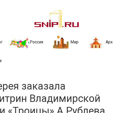
ительства и не
ии и за рубежом. Каждый день обновляются Новости строительства, ар
стройкой рубрики
рг
Россия
Мир
Арх
а
ерея заказала
витрин Владимирской
и «Троицы» А.Рублева