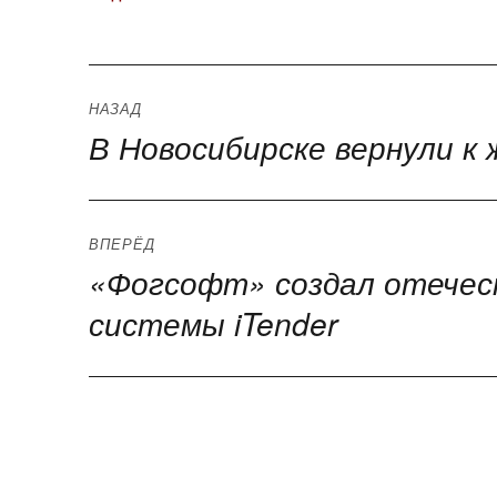
Навигация
НАЗАД
В Новосибирске вернули к 
Предыдущая
по
запись:
записям
ВПЕРЁД
«Фогсофт» создал отечес
Следующая
запись:
системы iTender