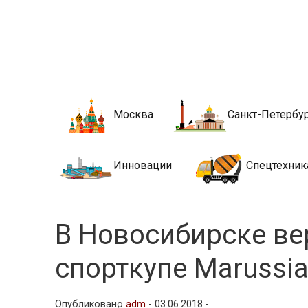
Новости стро
Сайт о строительной отрасли и недвижимости в Росси
Москва
Санкт-Петербу
Инновации
Спецтехник
В Новосибирске ве
спорткупе Marussi
Опубликовано
adm
-
03.06.2018 -