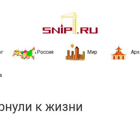
ительства и не
ии и за рубежом. Каждый день обновляются Новости строительства, ар
стройкой рубрики
рг
Россия
Мир
Арх
а
рнули к жизни
a