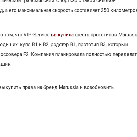
ической трансмиссией. Спорткар с такой силовой
нд, а его максимальная скорость составляет 250 километро
 том, что VIP-Service
выкупила
шесть прототипов Marussi
ди них: купе B1 и B2, родстер B1, прототип B3, который
 кроссовера F2. Компания планировала полностью передела
ашин.
ыкупить права на бренд Marussia и возобновить