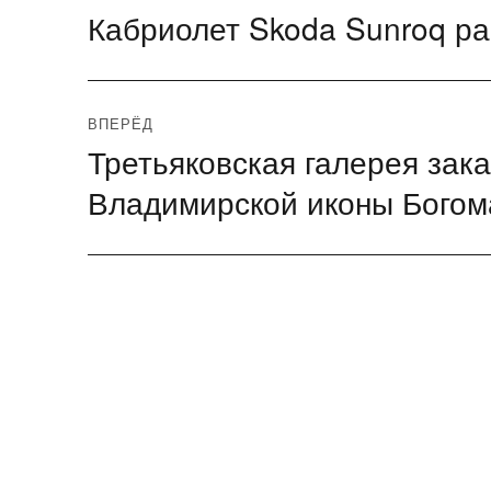
Кабриолет Skoda Sunroq ра
Предыдущая
по
запись:
записям
ВПЕРЁД
Третьяковская галерея зак
Следующая
запись:
Владимирской иконы Богом