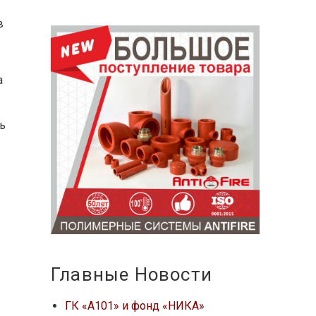
в
a
ть
Главные Новости
ГК «А101» и фонд «НИКА»