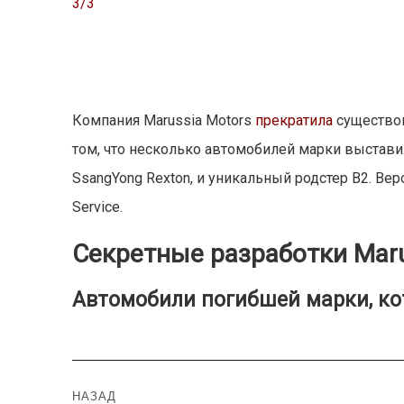
3/3
Компания Marussia Motors
прекратила
существов
том, что несколько автомобилей марки выставил
SsangYong Rexton, и уникальный родстер B2. Ве
Service.
Секретные разработки Maru
Автомобили погибшей марки, ко
Навигация
НАЗАД