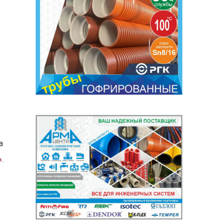
а
»
.