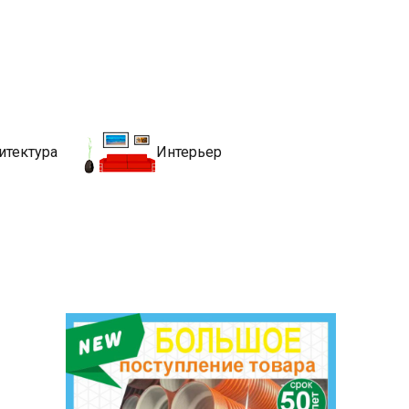
движимости
хитекутры, блгоустройства, недвижимости и другие связанные со
итектура
Интерьер