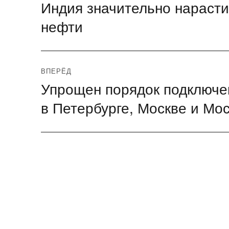
Индия значительно нарасти
Предыдущая
по
запись:
нефти
записям
ВПЕРЁД
Упрощен порядок подключе
Следующая
запись:
в Петербурге, Москве и Мо