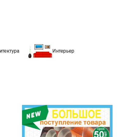
движимости
хитекутры, блгоустройства, недвижимости и другие связанные со
итектура
Интерьер