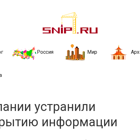
ительства и не
ии и за рубежом. Каждый день обновляются Новости строительства, ар
стройкой рубрики
рг
Россия
Мир
Арх
а
ании устранили
крытию информации