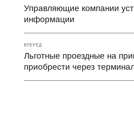
Управляющие компании уст
Предыдущая
по
запись:
информации
записям
ВПЕРЁД
Льготные проездные на пр
Следующая
запись:
приобрести через термина