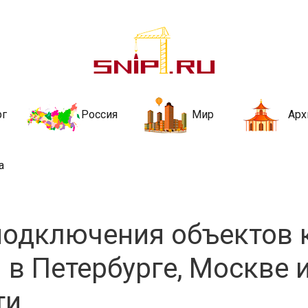
ительства и не
ии и за рубежом. Каждый день обновляются Новости строительства, ар
стройкой рубрики
рг
Россия
Мир
Арх
а
подключения объектов 
в Петербурге, Москве 
ти