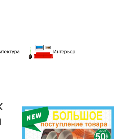
движимости
хитекутры, блгоустройства, недвижимости и другие связанные со
итектура
Интерьер
к
и