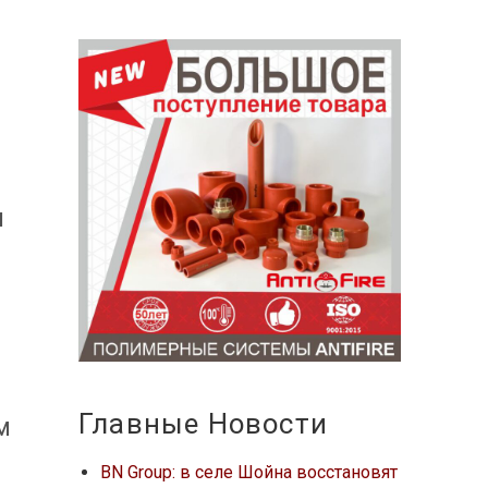
и
м
у
Главные Новости
м
BN Group: в селе Шойна восстановят