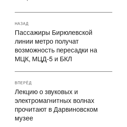
Навигация
НАЗАД
Пассажиры Бирюлевской
Предыдущая
по
линии метро получат
запись:
записям
возможность пересадки на
МЦК, МЦД-5 и БКЛ
ВПЕРЁД
Лекцию о звуковых и
Следующая
электромагнитных волнах
запись:
прочитают в Дарвиновском
музее