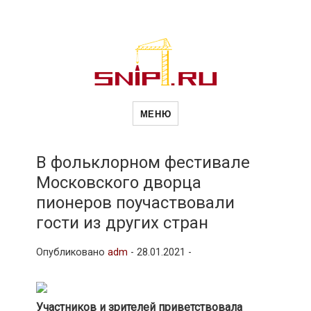
Новости
Сайт о строительной отрасли и
недвижимости в Россиии и за
МЕНЮ
рубежом. Каждый день
обновляются Новости
строительства, архитекутры,
строительств
блгоустройства, недвижимости и
другие связанные со стройкой
В фольклорном фестивале
рубрики
Московского дворца
и
пионеров поучаствовали
гости из других стран
недвижимост
Опубликовано
adm
-
28.01.2021 -
Участников и зрителей приветствовала