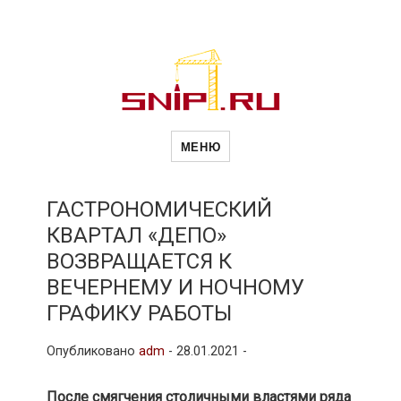
Новости
Сайт о строительной отрасли и
недвижимости в Россиии и за
МЕНЮ
рубежом. Каждый день
обновляются Новости
строительства, архитекутры,
строительств
блгоустройства, недвижимости и
другие связанные со стройкой
ГАСТРОНОМИЧЕСКИЙ
рубрики
КВАРТАЛ «ДЕПО»
и
ВОЗВРАЩАЕТСЯ К
ВЕЧЕРНЕМУ И НОЧНОМУ
недвижимост
ГРАФИКУ РАБОТЫ
Опубликовано
adm
-
28.01.2021 -
После смягчения столичными властями ряда