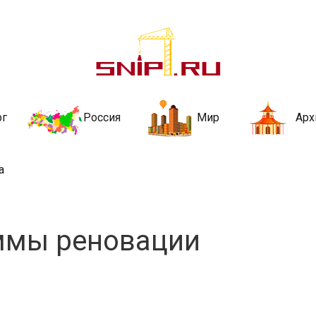
ительства и не
ии и за рубежом. Каждый день обновляются Новости строительства, ар
стройкой рубрики
рг
Россия
Мир
Арх
а
ммы реновации