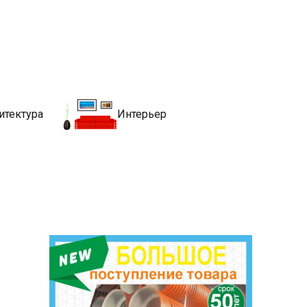
движимости
хитекутры, блгоустройства, недвижимости и другие связанные со
итектура
Интерьер