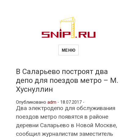
Новости
Сайт о строительной отрасли и
недвижимости в Россиии и за
МЕНЮ
рубежом. Каждый день
обновляются Новости
строительства, архитекутры,
строительств
блгоустройства, недвижимости и
другие связанные со стройкой
В Саларьево построят два
рубрики
депо для поездов метро – М.
и
Хуснуллин
Опубликовано
adm
-
18.07.2017 -
недвижимост
Два электродепо для обслуживания
поездов метро появятся в районе
деревни Саларьево в Новой Москве,
сообщил журналистам заместитель