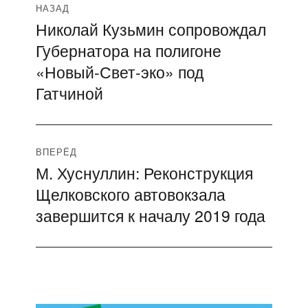
Навигация
НАЗАД
Николай Кузьмин сопровождал
Предыдущая
по
Губернатора на полигоне
запись:
записям
«Новый-Свет-эко» под
Гатчиной
ВПЕРЁД
М. Хуснуллин: Реконструкция
Следующая
Щелковского автовокзала
запись:
завершится к началу 2019 года