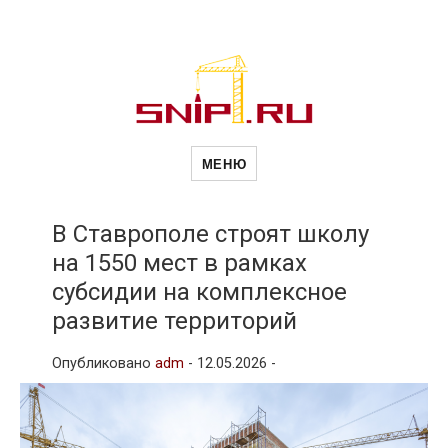
Новости
Сайт о строительной отрасли и
недвижимости в Россиии и за
МЕНЮ
рубежом. Каждый день
обновляются Новости
строительства, архитекутры,
строительств
блгоустройства, недвижимости и
другие связанные со стройкой
В Ставрополе строят школу
рубрики
на 1550 мест в рамках
и
субсидии на комплексное
развитие территорий
недвижимост
Опубликовано
adm
-
12.05.2026 -