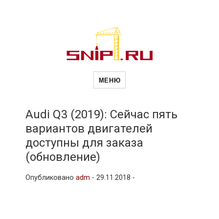
Новости
Сайт о строительной отрасли и
недвижимости в Россиии и за
МЕНЮ
рубежом. Каждый день
обновляются Новости
строительства, архитекутры,
строительств
блгоустройства, недвижимости и
другие связанные со стройкой
Audi Q3 (2019): Сейчас пять
рубрики
вариантов двигателей
и
доступны для заказа
(обновление)
недвижимост
Опубликовано
adm
-
29.11.2018 -