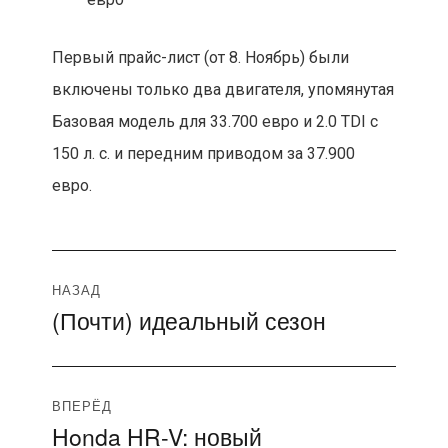
Первый прайс-лист (от 8. Ноябрь) были
включены только два двигателя, упомянутая
Базовая модель для 33.700 евро и 2.0 TDI с
150 л. с. и передним приводом за 37.900
евро.
Навигация
НАЗАД
(Почти) идеальный сезон
Предыдущая
по
запись:
записям
ВПЕРЁД
Honda HR-V: новый
Следующая