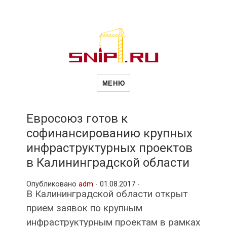
Новости
Сайт о строительной отрасли и
недвижимости в Россиии и за
МЕНЮ
рубежом. Каждый день
обновляются Новости
строительства, архитекутры,
строительств
блгоустройства, недвижимости и
другие связанные со стройкой
Евросоюз готов к
рубрики
софинансированию крупных
и
инфраструктурных проектов
в Калининградской области
недвижимост
Опубликовано
adm
-
01.08.2017 -
В Калининградской области открыт
прием заявок по крупным
инфраструктурным проектам в рамках